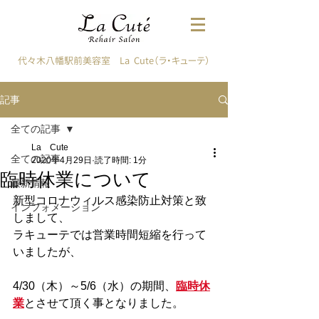
代々木八幡駅前美容室 La Cute（ラ・キューテ）
記事
全ての記事
La Cute
全ての記事
2020年4月29日
読了時間: 1分
臨時休業について
最新情報
新型コロナウィルス感染防止対策と致
インフォメーション
しまして、
ラキューテでは営業時間短縮を行って
いましたが、
4/30（木）～5/6（水）の期間、
臨時休
業
とさせて頂く事となりました。